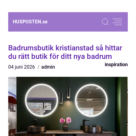
HUSPOSTEN.
se
Badrumsbutik kristianstad så hittar
du rätt butik för ditt nya badrum
inspiration
04 juni 2026
admin