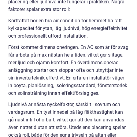
placering eller ljudnivå inte fungerar i praktiken. Några
faktorer spelar extra stor roll:
Kortfattat bör en bra air-condition för hemmet ha rätt
kylkapacitet för ytan, låg ljudnivå, hög energieffektivitet
och professionellt utförd installation.
Först kommer dimensioneringen. En AC som är för svag
får arbeta på max nästan hela tiden, vilket ger slitage,
mer ljud och ojämn komfort. En överdimensionerad
anläggning startar och stoppar ofta och utnyttjar inte
sin inverterteknik effektivt. En erfaren installatör väger
in boyta, planlösning, isoleringsstandard, fönsterstorlek
och solinstrålning innan effektförslag ges.
Ljudnivå är nästa nyckelfaktor, särskilt i sovrum och
vardagsrum. En tyst innedel på låg fläkthastighet kan
gå näst intill ohörbart, vilket gör att den kan användas
även nattetid utan att störa. Utedelens placering spelar
också roll, både för den egna trivseln på altan eller