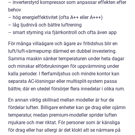
– inverterstyrd kompressor som anpassar effekten efter
behov
– hög energieffektivitet (ofta A++ eller A+++)
– låg ljudnivå och bättre luftrening
– smart styrning via fjärrkontroll och ofta även app
För många villaägare och ägare av fritidshus blir en
luft/luft-värmepump därmed en dubbel investering.
Samma maskin sänker temperaturen under heta dagar
och minskar elförbrukningen för uppvärmning under
kalla perioder. I flerfamiljshus och mindre kontor kan
separata AC-lösningar eller multisplit-system passa
bättre, där en utedel försörjer flera innedelar i olika rum.
En annan viktig skillnad mellan modeller är hur de
fördelar luften. Billigare enheter kan ge drag eller ojämn
temperatur, medan premium-modeller sprider luften
mjukare och mer riktat. För personer som är känsliga
för drag eller har allergi är det klokt att se närmare på