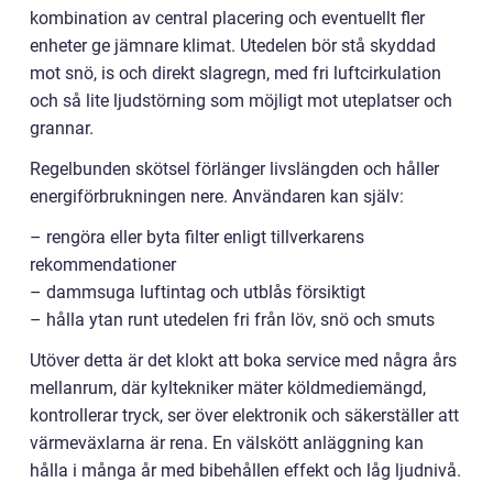
kombination av central placering och eventuellt fler
enheter ge jämnare klimat. Utedelen bör stå skyddad
mot snö, is och direkt slagregn, med fri luftcirkulation
och så lite ljudstörning som möjligt mot uteplatser och
grannar.
Regelbunden skötsel förlänger livslängden och håller
energiförbrukningen nere. Användaren kan själv:
– rengöra eller byta filter enligt tillverkarens
rekommendationer
– dammsuga luftintag och utblås försiktigt
– hålla ytan runt utedelen fri från löv, snö och smuts
Utöver detta är det klokt att boka service med några års
mellanrum, där kyltekniker mäter köldmediemängd,
kontrollerar tryck, ser över elektronik och säkerställer att
värmeväxlarna är rena. En välskött anläggning kan
hålla i många år med bibehållen effekt och låg ljudnivå.