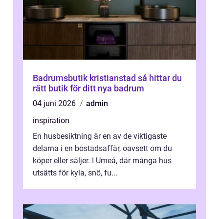
Badrumsbutik kristianstad så hittar du
rätt butik för ditt nya badrum
04 juni 2026
admin
inspiration
En husbesiktning är en av de viktigaste
delarna i en bostadsaffär, oavsett om du
köper eller säljer. I Umeå, där många hus
utsätts för kyla, snö, fu...