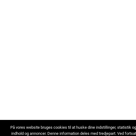
På vores website bruges cookies til at huske dine indstillinger, statistik o
indhold og annoncer. Denne information deles med tredjepart. Ved fortsa