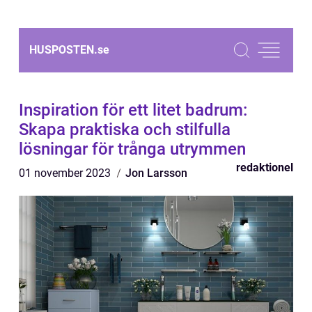
HUSPOSTEN.
se
Inspiration för ett litet badrum:
Skapa praktiska och stilfulla
lösningar för trånga utrymmen
redaktionel
01 november 2023
Jon Larsson