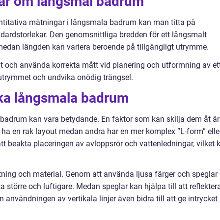
gar om långsmal badrum
vantitativa mätningar i långsmala badrum kan man titta på
dardstorlekar. Den genomsnittliga bredden för ett långsmalt
 medan längden kan variera beroende på tillgängligt utrymme.
nt och använda korrekta mått vid planering och utformning av et
utrymmet och undvika onödig trängsel.
lika långsmala badrum
 badrum kan vara betydande. En faktor som kan skilja dem åt är
 ha en rak layout medan andra har en mer komplex ”L-form” elle
att beakta placeringen av avloppsrör och vattenledningar, vilket 
ttning och material. Genom att använda ljusa färger och speglar
större och luftigare. Medan speglar kan hjälpa till att reflekter
 användningen av vertikala linjer även bidra till att ge intrycket