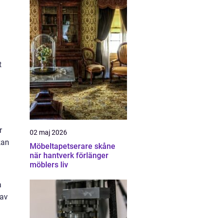
t
r
02 maj 2026
kan
Möbeltapetserare skåne
när hantverk förlänger
möblers liv
a
 av