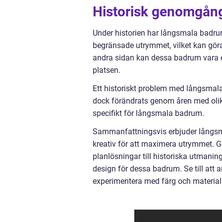
Historisk genomgång
Under historien har långsmala badru
begränsade utrymmet, vilket kan göra d
andra sidan kan dessa badrum vara en
platsen.
Ett historiskt problem med långsmala b
dock förändrats genom åren med olik
specifikt för långsmala badrum.
Sammanfattningsvis erbjuder långs
kreativ för att maximera utrymmet. G
planlösningar till historiska utmani
design för dessa badrum. Se till att 
experimentera med färg och material 