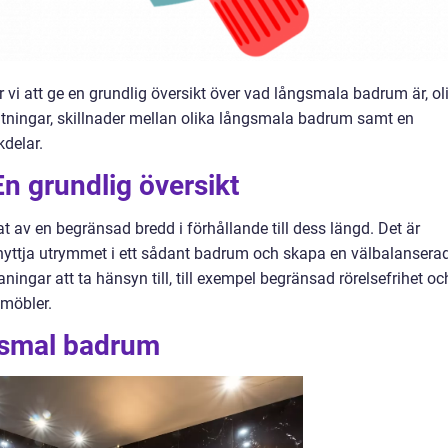
 vi att ge en grundlig översikt över vad långsmala badrum är, ol
mätningar, skillnader mellan olika långsmala badrum samt en
delar.
n grundlig översikt
t av en begränsad bredd i förhållande till dess längd. Det är
tnyttja utrymmet i ett sådant badrum och skapa en välbalansera
aningar att ta hänsyn till, till exempel begränsad rörelsefrihet oc
 möbler.
gsmal badrum