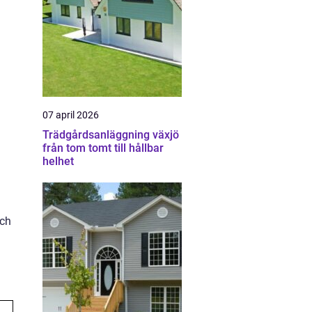
07 april 2026
Trädgårdsanläggning växjö
från tom tomt till hållbar
helhet
och