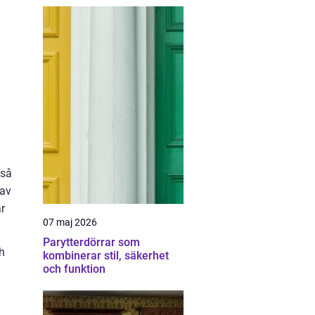
kså
 av
r
07 maj 2026
Parytterdörrar som
h
kombinerar stil, säkerhet
och funktion