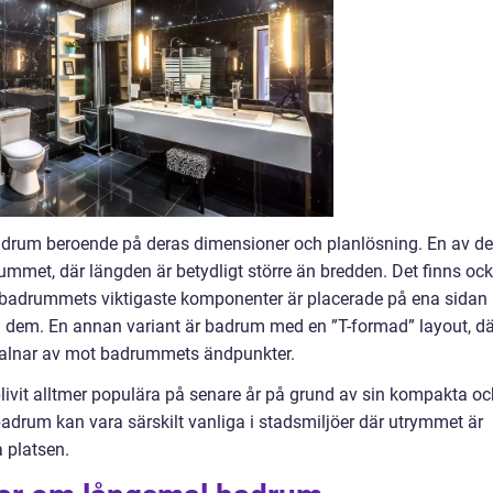
badrum beroende på deras dimensioner och planlösning. En av de
rummet, där längden är betydligt större än bredden. Det finns oc
 badrummets viktigaste komponenter är placerade på ena sidan
ll dem. En annan variant är badrum med en ”T-formad” layout, dä
smalnar av mot badrummets ändpunkter.
livit alltmer populära på senare år på grund av sin kompakta oc
rum kan vara särskilt vanliga i stadsmiljöer där utrymmet är
 platsen.