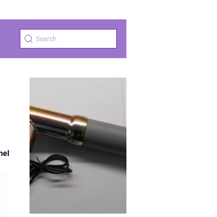
d
nel