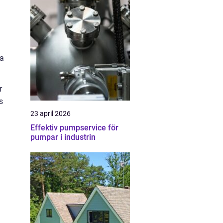
ra
r
s
23 april 2026
Effektiv pumpservice för
pumpar i industrin