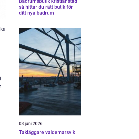
Badrumsbutik kristianstad
så hittar du rätt butik för
ditt nya badrum
ika
d
h
03 juni 2026
Takläggare valdemarsvik