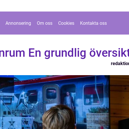
Annonsering
Om oss
Cookies
Kontakta oss
nrum En grundlig översik
redaktio