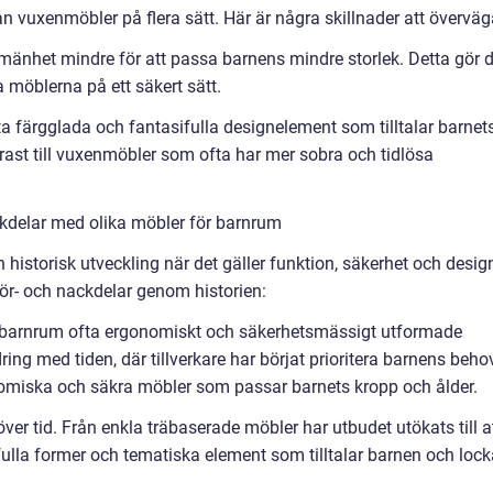
ån vuxenmöbler på flera sätt. Här är några skillnader att överväg
llmänhet mindre för att passa barnens mindre storlek. Detta gör 
 möblerna på ett säkert sätt.
a färgglada och fantasifulla designelement som tilltalar barnet
ntrast till vuxenmöbler som ofta har mer sobra och tidlösa
kdelar med olika möbler för barnrum
istorisk utveckling när det gäller funktion, säkerhet och desig
ör- och nackdelar genom historien:
ör barnrum ofta ergonomiskt och säkerhetsmässigt utformade
ing med tiden, där tillverkare har börjat prioritera barnens beho
omiska och säkra möbler som passar barnets kropp och ålder.
ver tid. Från enkla träbaserade möbler har utbudet utökats till a
fulla former och tematiska element som tilltalar barnen och lock