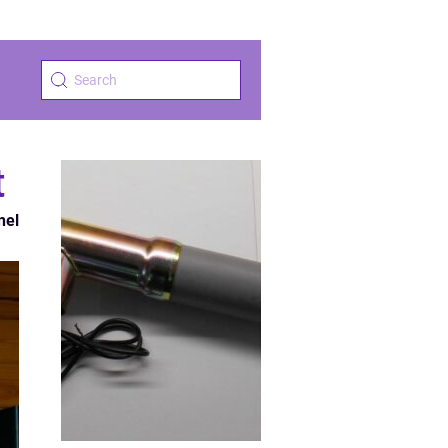
t
nel