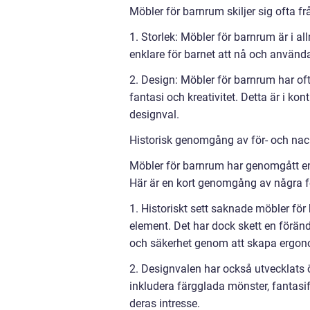
Möbler för barnrum skiljer sig ofta fr
1. Storlek: Möbler för barnrum är i a
enklare för barnet att nå och använda
2. Design: Möbler för barnrum har oft
fantasi och kreativitet. Detta är i ko
designval.
Historisk genomgång av för- och nac
Möbler för barnrum har genomgått en h
Här är en kort genomgång av några f
1. Historiskt sett saknade möbler f
element. Det har dock skett en förändr
och säkerhet genom att skapa ergon
2. Designvalen har också utvecklats ö
inkludera färgglada mönster, fantasi
deras intresse.