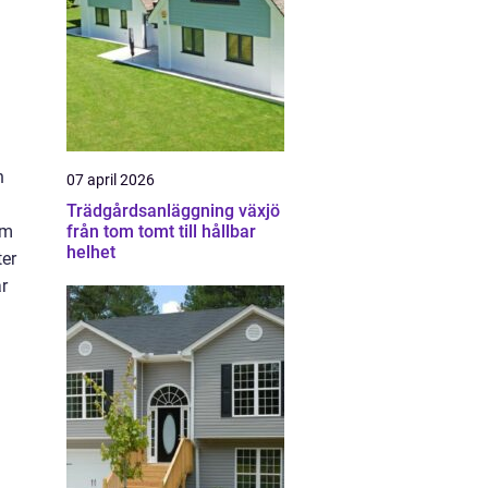
h
07 april 2026
Trädgårdsanläggning växjö
från tom tomt till hållbar
um
helhet
ter
r