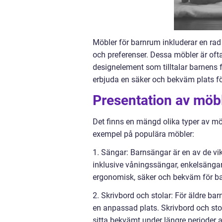
Möbler för barnrum inkluderar en rad
och preferenser. Dessa möbler är ofta
designelement som tilltalar barnens 
erbjuda en säker och bekväm plats för
Presentation av möb
Det finns en mängd olika typer av mö
exempel på populära möbler:
1. Sängar: Barnsängar är en av de vikt
inklusive våningssängar, enkelsängar 
ergonomisk, säker och bekväm för ba
2. Skrivbord och stolar: För äldre bar
en anpassad plats. Skrivbord och stol
sitta bekvämt under längre perioder 