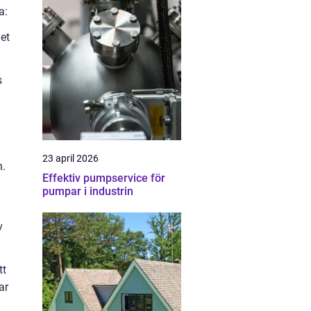
a:
det
s
23 april 2026
n.
Effektiv pumpservice för
pumpar i industrin
v
tt
ar