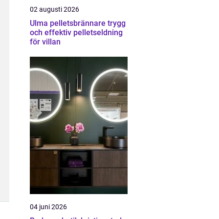
02 augusti 2026
Ulma pelletsbrännare trygg
och effektiv pelletseldning
för villan
04 juni 2026