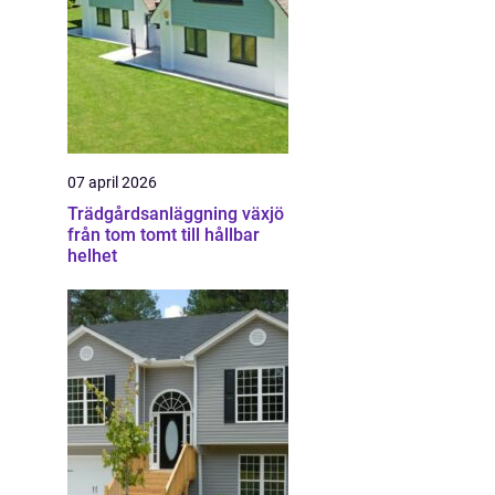
07 april 2026
Trädgårdsanläggning växjö
från tom tomt till hållbar
helhet