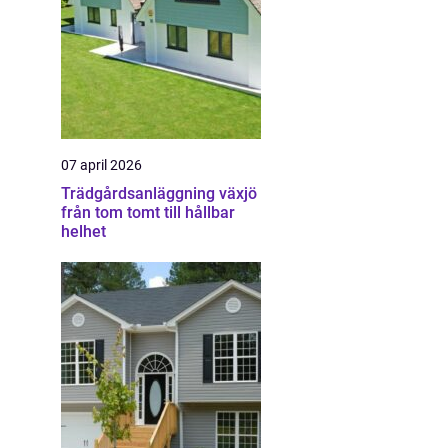
07 april 2026
Trädgårdsanläggning växjö
från tom tomt till hållbar
helhet