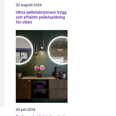
02 augusti 2026
Ulma pelletsbrännare trygg
och effektiv pelletseldning
för villan
04 juni 2026