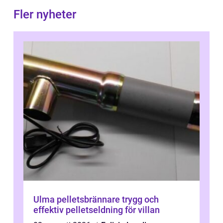
Fler nyheter
Ulma pelletsbrännare trygg och
effektiv pelletseldning för villan