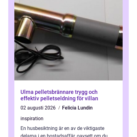
Ulma pelletsbrännare trygg och
effektiv pelletseldning för villan
02 augusti 2026
Felicia Lundin
inspiration
En husbesiktning är en av de viktigaste
delarna i en bostadsaffär, oavsett om du