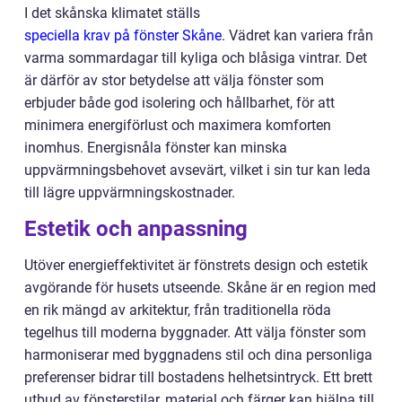
I det skånska klimatet ställs
speciella krav på fönster Skåne
. Vädret kan variera från
varma sommardagar till kyliga och blåsiga vintrar. Det
är därför av stor betydelse att välja fönster som
erbjuder både god isolering och hållbarhet, för att
minimera energiförlust och maximera komforten
inomhus. Energisnåla fönster kan minska
uppvärmningsbehovet avsevärt, vilket i sin tur kan leda
till lägre uppvärmningskostnader.
Estetik och anpassning
Utöver energieffektivitet är fönstrets design och estetik
avgörande för husets utseende. Skåne är en region med
en rik mängd av arkitektur, från traditionella röda
tegelhus till moderna byggnader. Att välja fönster som
harmoniserar med byggnadens stil och dina personliga
preferenser bidrar till bostadens helhetsintryck. Ett brett
utbud av fönsterstilar, material och färger kan hjälpa till