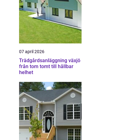
07 april 2026
Trädgårdsanläggning växjö
från tom tomt till hållbar
helhet