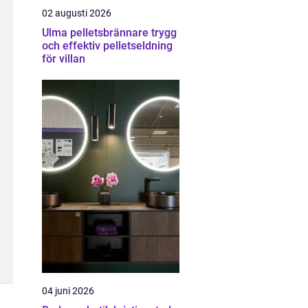
02 augusti 2026
Ulma pelletsbrännare trygg
och effektiv pelletseldning
för villan
04 juni 2026