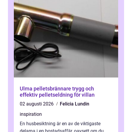
Ulma pelletsbrännare trygg och
effektiv pelletseldning för villan
02 augusti 2026
Felicia Lundin
inspiration
En husbesiktning är en av de viktigaste
delarna i en bostadsaffär, oavsett om du