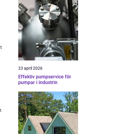
t
23 april 2026
Effektiv pumpservice för
pumpar i industrin
r.