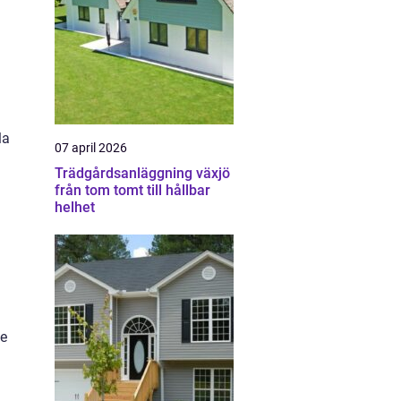
la
07 april 2026
Trädgårdsanläggning växjö
från tom tomt till hållbar
helhet
de