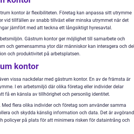
rum kontor är flexibiliteten. Företag kan anpassa sitt utrymme
 vid tillfällen av snabb tillväxt eller minska utrymmet när det
gar jämfört med att teckna ett långsiktigt hyresavtal.
rbetsmiljön. Gästrum kontor ger möjlighet till samarbete och
srum och gemensamma ytor där människor kan interagera och de
tion och produktivitet på arbetsplatsen.
rum kontor
 även vissa nackdelar med gästrum kontor. En av de främsta är
mme. I en arbetsmiljö där olika företag eller individer delar
få en känsla av tillhörighet och personlig identitet.
. Med flera olika individer och företag som använder samma
ollera och skydda känslig information och data. Det är avgöran
ch policyer på plats för att minimera risken för dataintrång och