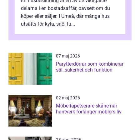
En husbesiktning är en av de viktigaste
delarna i en bostadsaffär, oavsett om du
köper eller säljer. I Umeå, där många hus
utsätts för kyla, snö, fu...
07 maj 2026
Parytterdörrar som kombinerar
stil, säkerhet och funktion
02 maj 2026
Möbeltapetserare skåne när
hantverk förlänger möblers liv
23 april 2026