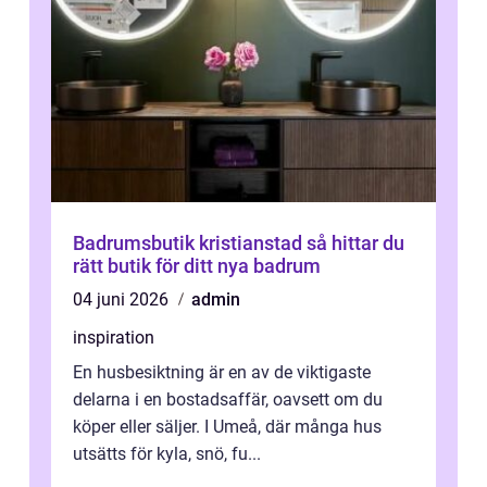
Badrumsbutik kristianstad så hittar du
rätt butik för ditt nya badrum
04 juni 2026
admin
inspiration
En husbesiktning är en av de viktigaste
delarna i en bostadsaffär, oavsett om du
köper eller säljer. I Umeå, där många hus
utsätts för kyla, snö, fu...