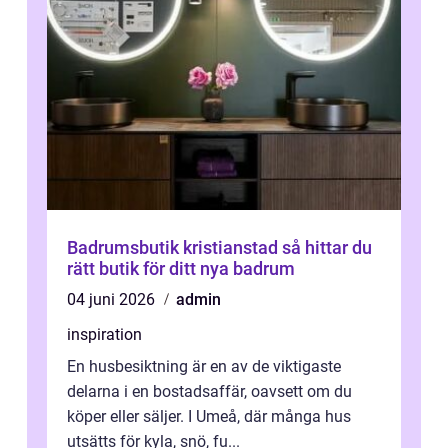
Badrumsbutik kristianstad så hittar du
rätt butik för ditt nya badrum
04 juni 2026
admin
inspiration
En husbesiktning är en av de viktigaste
delarna i en bostadsaffär, oavsett om du
köper eller säljer. I Umeå, där många hus
utsätts för kyla, snö, fu...