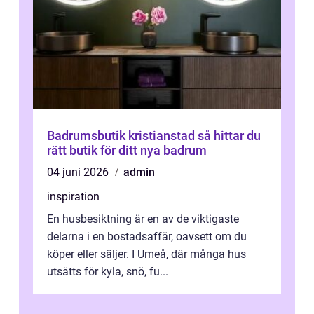
Badrumsbutik kristianstad så hittar du
rätt butik för ditt nya badrum
04 juni 2026
admin
inspiration
En husbesiktning är en av de viktigaste
delarna i en bostadsaffär, oavsett om du
köper eller säljer. I Umeå, där många hus
utsätts för kyla, snö, fu...