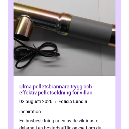
Ulma pelletsbrännare trygg och
effektiv pelletseldning för villan
02 augusti 2026
Felicia Lundin
inspiration
En husbesiktning är en av de viktigaste
delarna i en bostadsaffär, oavsett om du