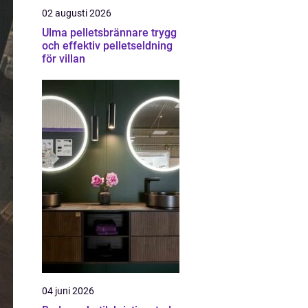
02 augusti 2026
Ulma pelletsbrännare trygg
och effektiv pelletseldning
för villan
04 juni 2026