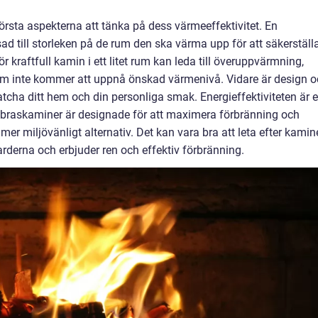
örsta aspekterna att tänka på dess värmeeffektivitet. En
 till storleken på de rum den ska värma upp för att säkerställ
r kraftfull kamin i ett litet rum kan leda till överuppvärmning,
 rum inte kommer att uppnå önskad värmenivå. Vidare är design 
tcha ditt hem och din personliga smak. Energieffektiviteten är 
braskaminer är designade för att maximera förbränning och
 mer miljövänligt alternativ. Det kan vara bra att leta efter kamin
rderna och erbjuder ren och effektiv förbränning.