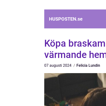
HUSPOSTEN.
se
Köpa braskami
värmande he
07 augusti 2024
Felicia Lundin