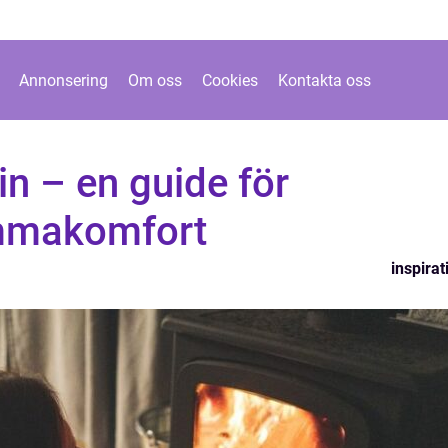
Annonsering
Om oss
Cookies
Kontakta oss
n – en guide för
mmakomfort
inspirat