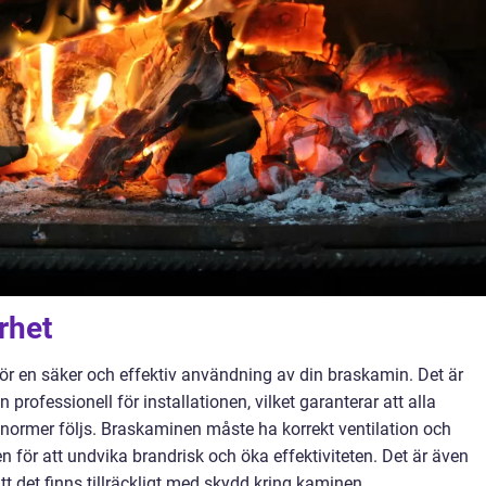
rhet
för en säker och effektiv användning av din braskamin. Det är
 professionell för installationen, vilket garanterar att alla
gnormer följs. Braskaminen måste ha korrekt ventilation och
 för att undvika brandrisk och öka effektiviteten. Det är även
tt det finns tillräckligt med skydd kring kaminen.