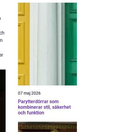
a
och
en
er
07 maj 2026
Parytterdörrar som
kombinerar stil, säkerhet
och funktion