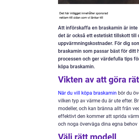
Att införskaffa en braskamin är int
det är också ett estetiskt tillskott t
uppvärmningskostnader. För dig som 
braskamin som passar bäst för ditt 
processen och ger värdefulla tips för
köpa braskamin.
Vikten av att göra rät
När du vill köpa braskamin
bör du öve
vilken typ av värme du är ute efter. B
modeller, och kan bränna allt från ved
effektivt den kommer att sprida värme
och noga överväga dina egna behov 
Välj rätt modell