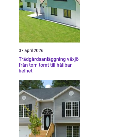
07 april 2026
Trädgårdsanläggning växjö
från tom tomt till hållbar
helhet