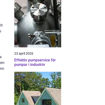
ch
s
23 april 2026
a
Effektiv pumpservice för
hem
pumpar i industrin
ämn