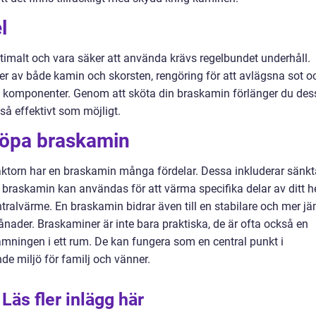
l
timalt och vara säker att använda krävs regelbundet underhåll.
ler av både kamin och skorsten, rengöring för att avlägsna sot o
 komponenter. Genom att sköta din braskamin förlänger du des
 så effektivt som möjligt.
köpa braskamin
ktorn har en braskamin många fördelar. Dessa inkluderar sänkt
raskamin kan användas för att värma specifika delar av ditt 
ralvärme. En braskamin bidrar även till en stabilare och mer j
nader. Braskaminer är inte bara praktiska, de är ofta också en
ämningen i ett rum. De kan fungera som en central punkt i
e miljö för familj och vänner.
Läs fler inlägg här