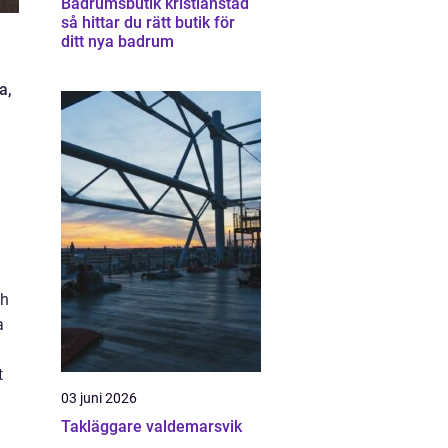
Badrumsbutik kristianstad
så hittar du rätt butik för
ditt nya badrum
a,
ch
a
t
03 juni 2026
Takläggare valdemarsvik