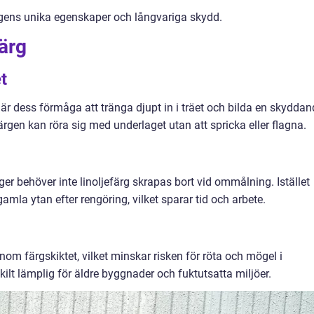
ärgens unika egenskaper och långvariga skydd.
färg
t
 är dess förmåga att tränga djupt in i träet och bilda en skyddan
ärgen kan röra sig med underlaget utan att spricka eller flagna.
er behöver inte linoljefärg skrapas bort vid ommålning. Istället
amla ytan efter rengöring, vilket sparar tid och arbete.
genom färgskiktet, vilket minskar risken för röta och mögel i
kilt lämplig för äldre byggnader och fuktutsatta miljöer.