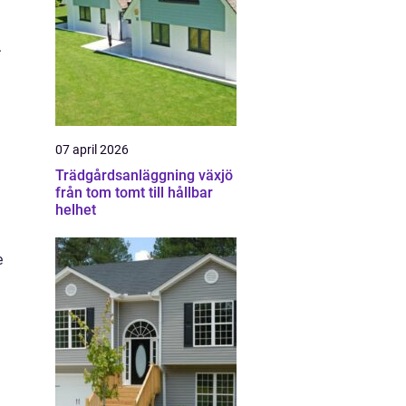
.
07 april 2026
Trädgårdsanläggning växjö
från tom tomt till hållbar
helhet
e