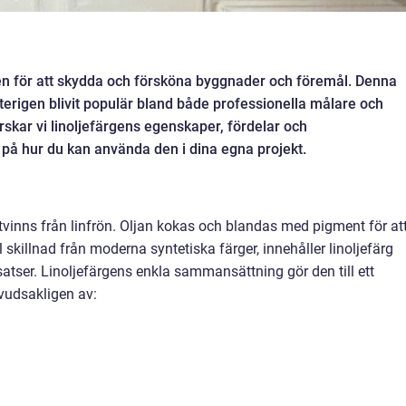
en för att skydda och försköna byggnader och föremål. Denna
återigen blivit populär bland både professionella målare och
skar vi linoljefärgens egenskaper, fördelar och
på hur du kan använda den i dina egna projekt.
utvinns från linfrön. Oljan kokas och blandas med pigment för at
l skillnad från moderna syntetiska färger, innehåller linoljefärg
satser.
Linoljefärgens enkla sammansättning gör den till ett
uvudsakligen av: