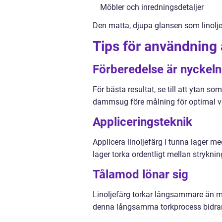
Möbler och inredningsdetaljer
Den matta, djupa glansen som linolj
Tips för användning a
Förberedelse är nyckeln
För bästa resultat, se till att ytan som
dammsug före målning för optimal v
Appliceringsteknik
Applicera linoljefärg i tunna lager med
lager torka ordentligt mellan strykni
Tålamod lönar sig
Linoljefärg torkar långsammare än mo
denna långsamma torkprocess bidrar t