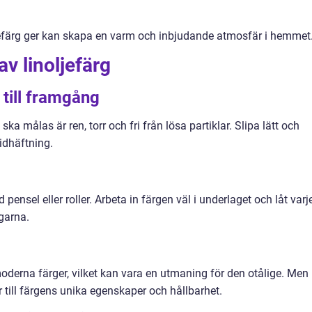
efärg ger kan skapa en varm och inbjudande atmosfär i hemmet
v linoljefärg
 till framgång
 ska målas är ren, torr och fri från lösa partiklar. Slipa lätt och
idhäftning.
 pensel eller roller. Arbeta in färgen väl i underlaget och låt varj
ngarna.
derna färger, vilket kan vara en utmaning för den otålige. Men
ill färgens unika egenskaper och hållbarhet.