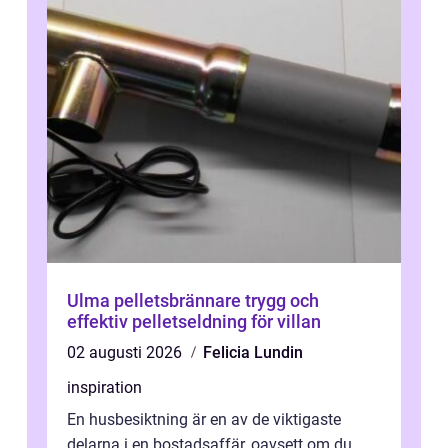
Ulma pelletsbrännare trygg och
effektiv pelletseldning för villan
02 augusti 2026
Felicia Lundin
inspiration
En husbesiktning är en av de viktigaste
delarna i en bostadsaffär, oavsett om du