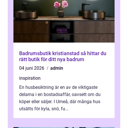
Badrumsbutik kristianstad så hittar du
rätt butik för ditt nya badrum
04 juni 2026
admin
inspiration
En husbesiktning är en av de viktigaste
delarna i en bostadsaffär, oavsett om du
köper eller säljer. I Umeå, där många hus
utsätts för kyla, snö, fu...