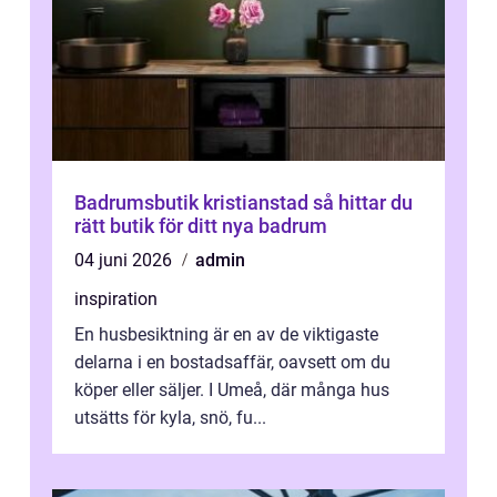
Badrumsbutik kristianstad så hittar du
rätt butik för ditt nya badrum
04 juni 2026
admin
inspiration
En husbesiktning är en av de viktigaste
delarna i en bostadsaffär, oavsett om du
köper eller säljer. I Umeå, där många hus
utsätts för kyla, snö, fu...