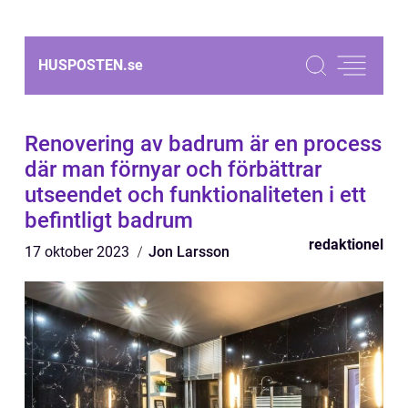
HUSPOSTEN.
se
Renovering av badrum är en process
där man förnyar och förbättrar
utseendet och funktionaliteten i ett
befintligt badrum
redaktionel
17 oktober 2023
Jon Larsson