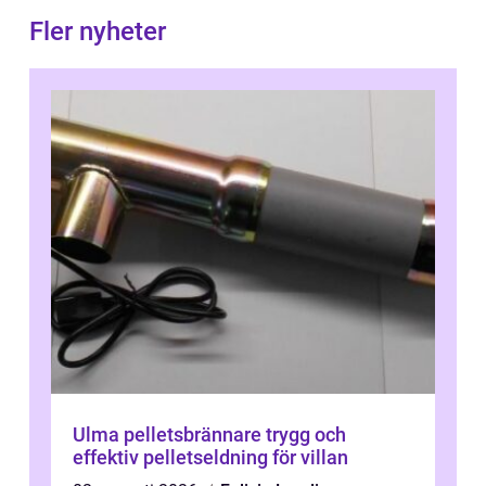
Fler nyheter
Ulma pelletsbrännare trygg och
effektiv pelletseldning för villan