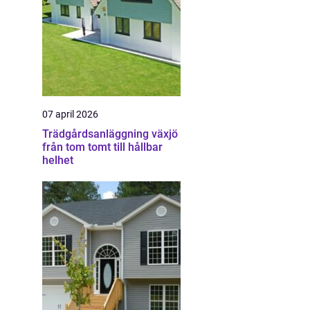
07 april 2026
Trädgårdsanläggning växjö
från tom tomt till hållbar
helhet