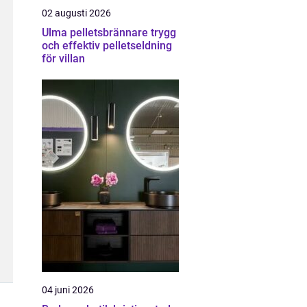
02 augusti 2026
Ulma pelletsbrännare trygg
och effektiv pelletseldning
för villan
04 juni 2026