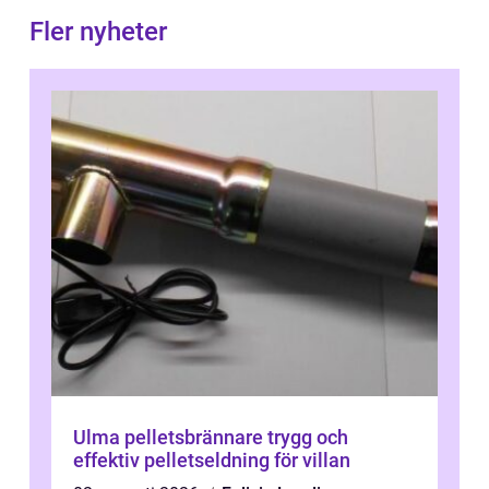
Fler nyheter
Ulma pelletsbrännare trygg och
effektiv pelletseldning för villan