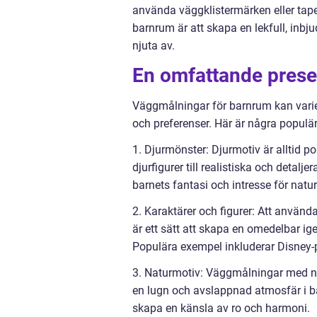
använda väggklistermärken eller tape
barnrum är att skapa en lekfull, inbj
njuta av.
En omfattande prese
Väggmålningar för barnrum kan varier
och preferenser. Här är några populä
1. Djurmönster: Djurmotiv är alltid p
djurfigurer till realistiska och detalj
barnets fantasi och intresse för natu
2. Karaktärer och figurer: Att använda
är ett sätt att skapa en omedelbar i
Populära exempel inkluderar Disney-pr
3. Naturmotiv: Väggmålningar med nat
en lugn och avslappnad atmosfär i ba
skapa en känsla av ro och harmoni.