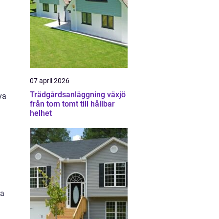
07 april 2026
Trädgårdsanläggning växjö
ya
från tom tomt till hållbar
helhet
ra