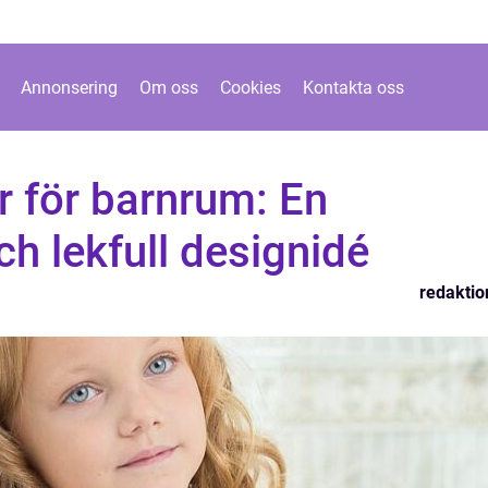
Annonsering
Om oss
Cookies
Kontakta oss
 för barnrum: En
ch lekfull designidé
redaktio