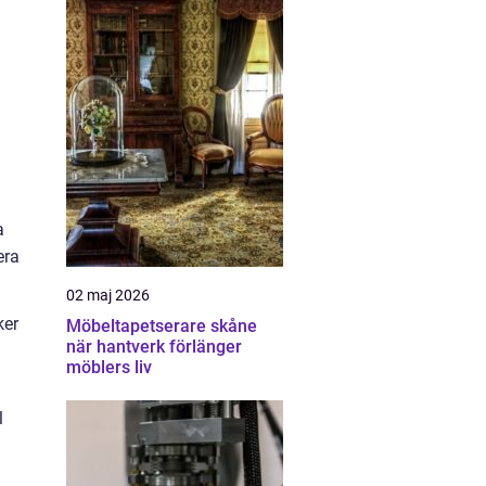
a
era
02 maj 2026
ker
Möbeltapetserare skåne
när hantverk förlänger
möblers liv
l