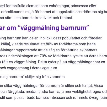
d fantasifulla element som enhörningar, prinsessor eller
drömliknande miljö för barnet att uppskatta och drömma sig b
å stimulera barnets kreativitet och fantasi.
gar om ”väggmålning barnrum”
g barnrum kan ge en inblick i dess popularitet och fördelar.
a källa], visade resultatet att 80% av föräldrarna som hade
lningar rapporterade att de såg en förbättring av barnets
sade undersökningen att 70% av föräldrarna tyckte att deras bar
t ha fått en väggmålning. Detta tyder på att väggmålningar har en
e och engagemang i deras eget rum.
ing barnrum” skiljer sig från varandra
lan olika väggmålningar för barnrum är stilen och temat. Vissa
 och färgglada, medan andra kan vara mer verklighetstrogna oc
 en stil som passar både barnets intressen och rummets övergripa