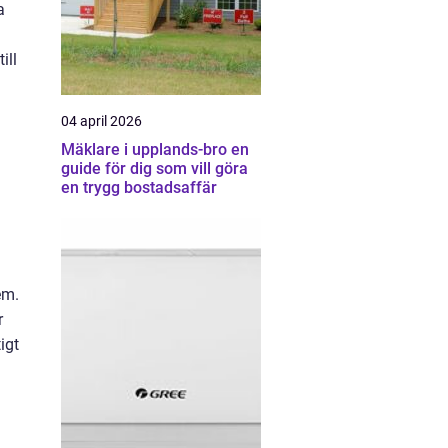
a
ill
04 april 2026
Mäklare i upplands-bro en
guide för dig som vill göra
en trygg bostadsaffär
em.
r
igt