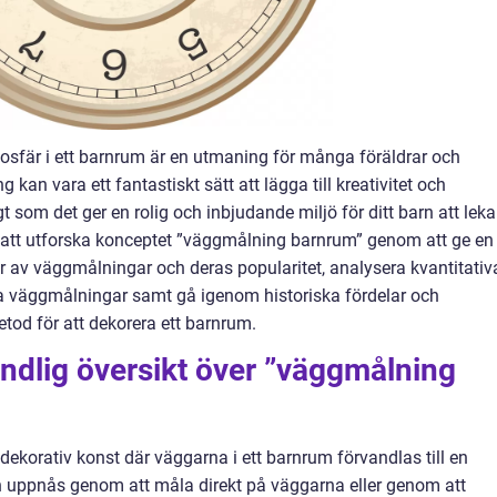
mosfär i ett barnrum är en utmaning för många föräldrar och
kan vara ett fantastiskt sätt att lägga till kreativitet och
t som det ger en rolig och inbjudande miljö för ditt barn att leka
i att utforska konceptet ”väggmålning barnrum” genom att ge en
per av väggmålningar och deras popularitet, analysera kvantitativ
ka väggmålningar samt gå igenom historiska fördelar och
od för att dekorera ett barnrum.
ndlig översikt över ”väggmålning
korativ konst där väggarna i ett barnrum förvandlas till en
kan uppnås genom att måla direkt på väggarna eller genom att