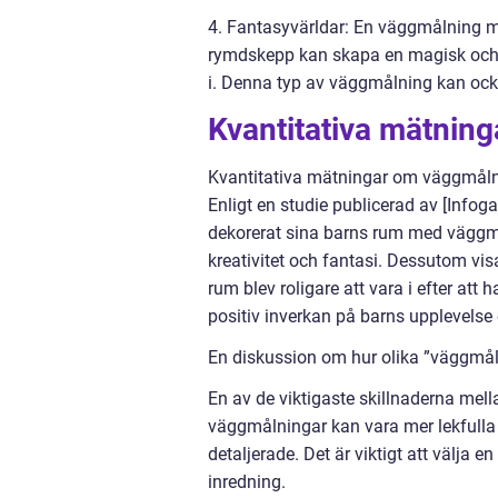
4. Fantasyvärldar: En väggmålning me
rymdskepp kan skapa en magisk och 
i. Denna typ av väggmålning kan ocks
Kvantitativa mätnin
Kvantitativa mätningar om väggmålnin
Enligt en studie publicerad av [Infog
dekorerat sina barns rum med väggmå
kreativitet och fantasi. Dessutom vi
rum blev roligare att vara i efter at
positiv inverkan på barns upplevels
En diskussion om hur olika ”väggmåln
En av de viktigaste skillnaderna mel
väggmålningar kan vara mer lekfulla
detaljerade. Det är viktigt att välja
inredning.