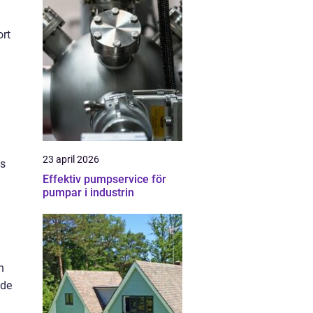
ort
23 april 2026
ns
Effektiv pumpservice för
pumpar i industrin
h
nde