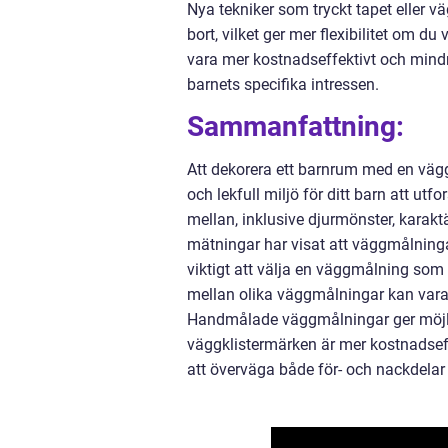
Nya tekniker som tryckt tapet eller vä
bort, vilket ger mer flexibilitet om d
vara mer kostnadseffektivt och mind
barnets specifika intressen.
Sammanfattning:
Att dekorera ett barnrum med en vägg
och lekfull miljö för ditt barn att utf
mellan, inklusive djurmönster, karakt
mätningar har visat att väggmålningar
viktigt att välja en väggmålning som
mellan olika väggmålningar kan vara
Handmålade väggmålningar ger möjligh
väggklistermärken är mer kostnadseffek
att överväga både för- och nackdela