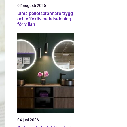
02 augusti 2026
Ulma pelletsbrännare trygg
och effektiv pelletseldning
för villan
04 juni 2026