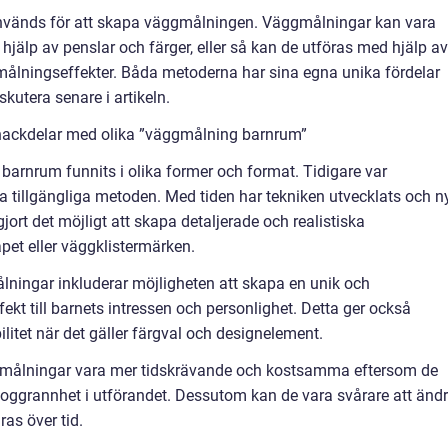
används för att skapa väggmålningen. Väggmålningar kan vara
älp av penslar och färger, eller så kan de utföras med hjälp av
målningseffekter. Båda metoderna har sina egna unika fördelar
skutera senare i artikeln.
 nackdelar med olika ”väggmålning barnrum”
 barnrum funnits i olika former och format. Tidigare var
illgängliga metoden. Med tiden har tekniken utvecklats och n
gjort det möjligt att skapa detaljerade och realistiska
pet eller väggklistermärken.
ingar inkluderar möjligheten att skapa en unik och
kt till barnets intressen och personlighet. Detta ger också
ibilitet när det gäller färgval och designelement.
målningar vara mer tidskrävande och kostsamma eftersom de
noggrannhet i utförandet. Dessutom kan de vara svårare att änd
ras över tid.