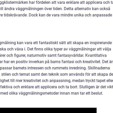
ggklistermärken har fördelen att vara enklare att applicera och t
u vill ändra väggmålningen över tiden. Detta alternativ kan också
re tidskrävande. Dock kan de vara mindre unika och anpassade t
målning kan vara ett fantastiskt sätt att skapa en inspirerande
orska och växa i. Det finns olika typer av väggmålningar att välja
ärer och figurer, naturmotiv samt fantasyvärldar. Kvantitativa
 har en positiv inverkan på barns fantasi och kreativitet. Det är
 passar barnets intressen och rummets inredning. Skillnaderna
 stilen och temat samt den teknik som används för att skapa d
et till mer kreativitet och anpassning, medan tryckt tapet elle
tiva och enklare att applicera och ta bort. Slutligen är det vikt
r med olika väggmålningsmetoder innan man tar ett beslut.