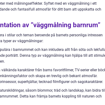
ter med målningseffekter. Syftet med en väggmålning i ett
udande och fantasifull atmosfär för ditt barn att uppskatta och
ntation av ”väggmålning barnrum”
a i stilar och teman beroende på barnets personliga intressen
ra typer av väggmålningar:
opulära i barnrummet och kan inkludera allt från söta och lekfull
erade porträtt. Denna typ av väggmålning kan hjälpa till att stimul
ren.
 välkända karaktärer från barns favoritfilmer, TV-serier eller böc
genkänningsfaktor och skapa en trevlig och bekant atmosfär.
insessor, superhjältar, tecknad filmfigurer och sagokaraktärer.
urskildringar, såsom blommor, träd och landskap, kan bidra til
rnrummet. Detta kan främja barnets koppling till naturen och