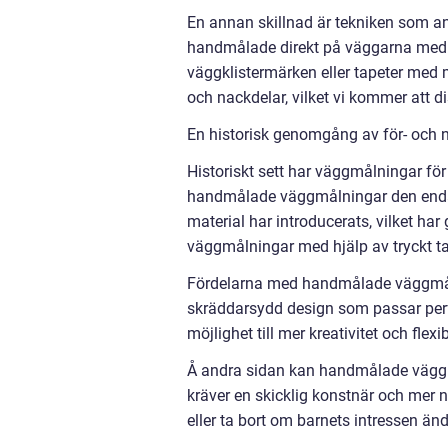
En annan skillnad är tekniken som 
handmålade direkt på väggarna med hj
väggklistermärken eller tapeter med 
och nackdelar, vilket vi kommer att di
En historisk genomgång av för- och
Historiskt sett har väggmålningar för
handmålade väggmålningar den enda t
material har introducerats, vilket har 
väggmålningar med hjälp av tryckt ta
Fördelarna med handmålade väggmåln
skräddarsydd design som passar perfe
möjlighet till mer kreativitet och flex
Å andra sidan kan handmålade vägg
kräver en skicklig konstnär och mer 
eller ta bort om barnets intressen änd