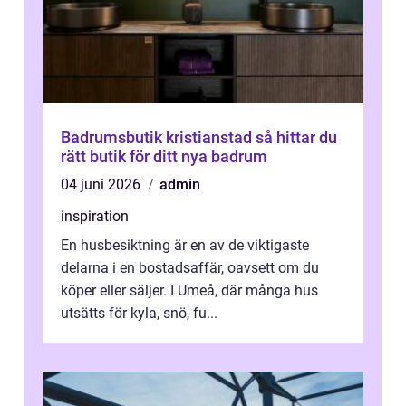
Badrumsbutik kristianstad så hittar du
rätt butik för ditt nya badrum
04 juni 2026
admin
inspiration
En husbesiktning är en av de viktigaste
delarna i en bostadsaffär, oavsett om du
köper eller säljer. I Umeå, där många hus
utsätts för kyla, snö, fu...