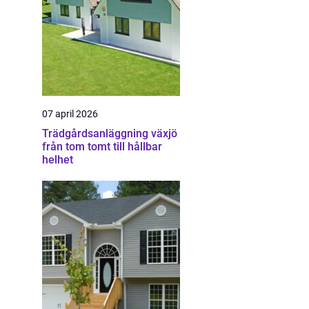
07 april 2026
Trädgårdsanläggning växjö
från tom tomt till hållbar
helhet