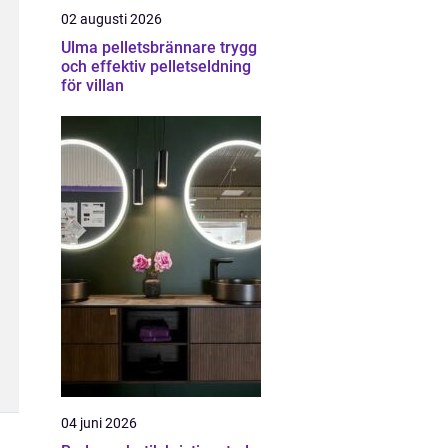
02 augusti 2026
Ulma pelletsbrännare trygg
och effektiv pelletseldning
för villan
04 juni 2026