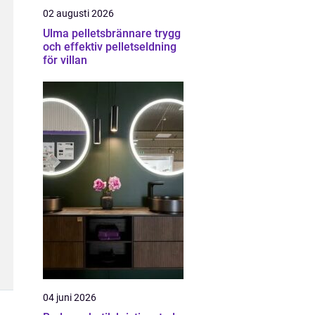
02 augusti 2026
Ulma pelletsbrännare trygg
och effektiv pelletseldning
för villan
04 juni 2026