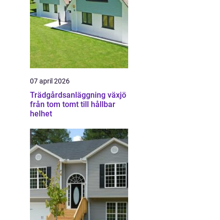
07 april 2026
Trädgårdsanläggning växjö
från tom tomt till hållbar
helhet